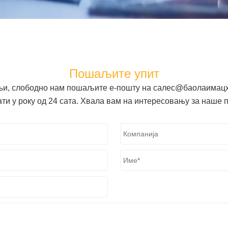
Пошаљите упит
дњи, слободно нам пошаљите е-пошту на салес@баолаимацх
ати у року од 24 сата. Хвала вам на интересовању за наше 