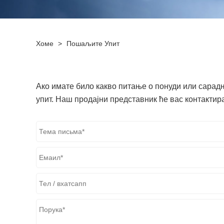
Хоме
>
Пошаљите Упит
Ако имате било какво питање о понуди или сара
упит. Наш продајни представник ће вас контактир