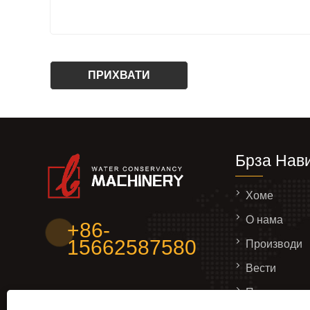
Брза Нави
Хоме
О нама
+86-
15662587580
Производи
Вести
Пошаљите у