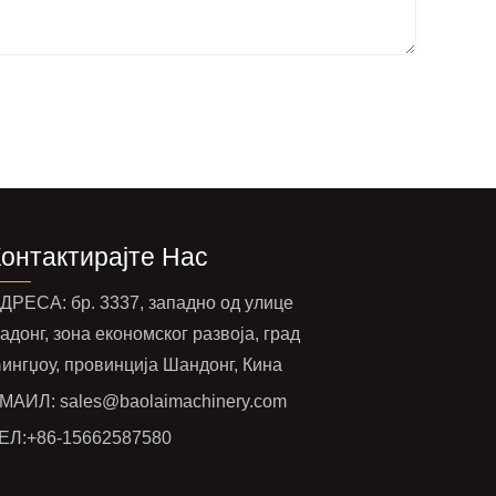
Контактирајте Нас
ДРЕСА: бр. 3337, западно од улице
адонг, зона економског развоја, град
ингџоу, провинција Шандонг, Кина
МАИЛ:
sales@baolaimachinery.com
ЕЛ:
+86-15662587580