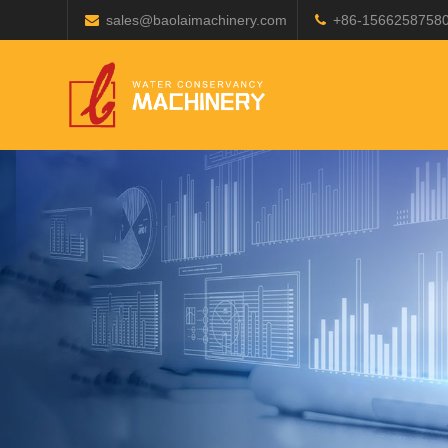
sales@baolaimachinery.com
+86-1566258758