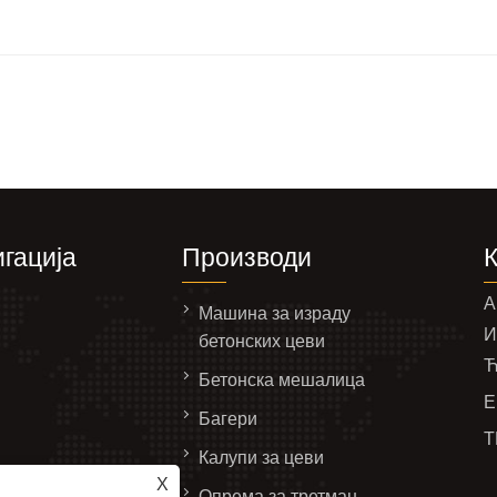
гација
Производи
А
Машина за израду
И
бетонских цеви
Ћ
Бетонска мешалица
Е
Багери
Т
Калупи за цеви
пит
X
Опрема за третман