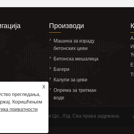
гација
Производи
А
Машина за израду
И
бетонских цеви
Ћ
Бетонска мешалица
Е
Багери
Т
Калупи за цеви
пит
X
Опрема за третман
те нас
уство прегледања,
воде
адржај. Коришћењем
ика приватности
ци Мацхинери Фацтори Цо., Лтд. Сва права задржана.