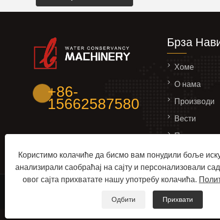
Брза Нави
Хоме
О нама
+86-
15662587580
Производи
Вести
Пошаљите у
Контактирај
Користимо колачиће да бисмо вам понудили боље иск
анализирали саобраћај на сајту и персонализовали с
овог сајта прихватате нашу употребу колачића.
Полит
Ауторско право © 2024 Кингзхоу Ватер Цонсерван
Одбити
Прихвати