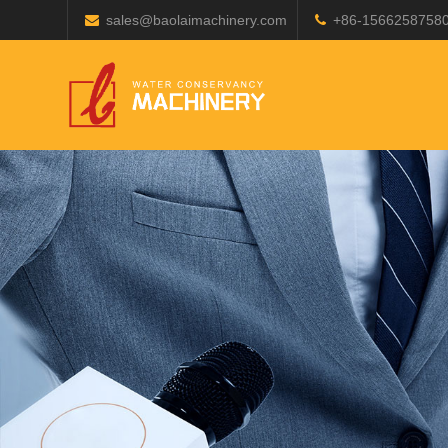
sales@baolaimachinery.com
+86-1566258758