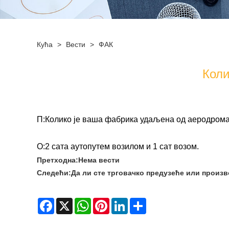
Кућа
>
Вести
>
ФАК
Коли
П:
Колико је ваша фабрика удаљена од аеродром
О:
2 сата аутопутем возилом и 1 сат возом.
Претходна:
Нема вести
Следећи:
Да ли сте трговачко предузеће или произ
Facebook
X
WhatsApp
Pinterest
LinkedIn
Share