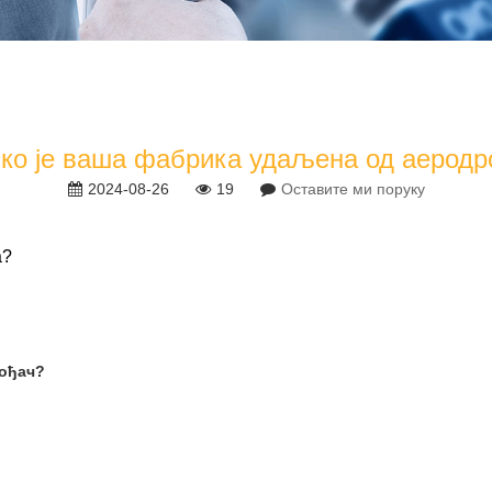
ко је ваша фабрика удаљена од аерод
2024-08-26
19
Оставите ми поруку
а?
вођач?