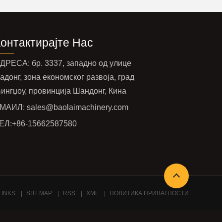
Контактирајте Нас
ДРЕСА: бр. 3337, западно од улице
адонг, зона економског развоја, град
ингџоу, провинција Шандонг, Кина
МАИЛ:
sales@baolaimachinery.com
ЕЛ:
+86-15662587580
LINKS
SITEMAP
RSS
XML
ПОЛИТИКА ПРИВАТНОСТИ