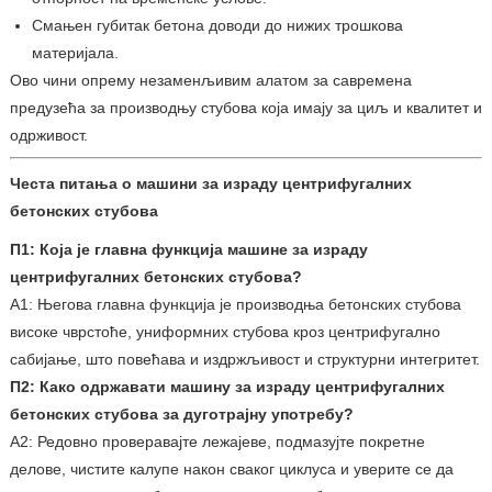
Смањен губитак бетона доводи до нижих трошкова
материјала.
Ово чини опрему незаменљивим алатом за савремена
предузећа за производњу стубова која имају за циљ и квалитет и
одрживост.
Честа питања о машини за израду центрифугалних
бетонских стубова
П1: Која је главна функција машине за израду
центрифугалних бетонских стубова?
А1: Његова главна функција је производња бетонских стубова
високе чврстоће, униформних стубова кроз центрифугално
сабијање, што повећава и издржљивост и структурни интегритет.
П2: Како одржавати машину за израду центрифугалних
бетонских стубова за дуготрајну употребу?
А2: Редовно проверавајте лежајеве, подмазујте покретне
делове, чистите калупе након сваког циклуса и уверите се да