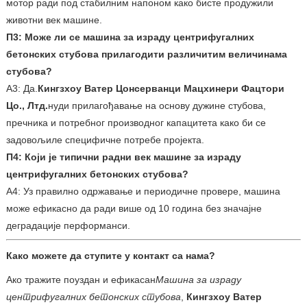
мотор ради под стабилним напоном како бисте продужили
животни век машине.
П3: Може ли се машина за израду центрифугалних
бетонских стубова прилагодити различитим величинама
стубова?
А3: Да.
Кингзхоу Ватер Цонсерванци Мацхинери Фацтори
Цо., Лтд.
нуди прилагођавање на основу дужине стубова,
пречника и потребног производног капацитета како би се
задовољиле специфичне потребе пројекта.
П4: Који је типични радни век машине за израду
центрифугалних бетонских стубова?
А4: Уз правилно одржавање и периодичне провере, машина
може ефикасно да ради више од 10 година без значајне
деградације перформанси.
Како можете да ступите у контакт са нама?
Ако тражите поуздан и ефикасан
Машина за израду
центрифугалних бетонских стубова
,
Кингзхоу Ватер