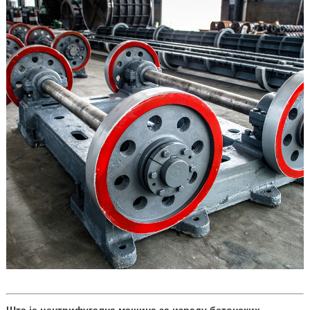
Шта је центрифугална машина за израду бетонских