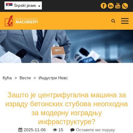
Srpski језик
Кућа
>
Вести
>
Индустри Невс
Зашто је центрифугална машина за
израду бетонских стубова неопходна
за модерну изградњу
инфраструктуре?
2025-11-06
15
Оставите ми поруку