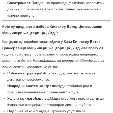
Свестраност:
Погодан за производњу стубова различитих
дужина и пречника за електричне, телекомуникационе и
уличне примене.
Које су предности избора Кингзхоу Ватер Цонсерванци
Мацхинери Фацтори Цо., Лтд.?
Као један од водећих произвођача у Кини,
Кингзхоу Ватер
Цонсерванци Мацхинери Фацтори Цо., Лтд.
има преко 20
година искуства у пројектовању и производњи напредних
машина за бетон. Наше
Машина за израду центрифугалних
бетонских стубова
истиче се по:
Робусна структура:
Израђен од врхунског челика за
дуготрајне перформансе.
Напредни систем контроле:
Нуди стабилан рад и
прецизно подешавање брзине центрифуге.
Услуга прилагођавања:
Машине се могу прилагодити да
задовоље специфичне стандарде дизајна стубова.
Подршка након продаје:
Пружамо упутства за