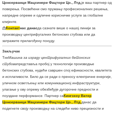
Цонсерванци Мацхинери Фацтори Цо., Лтд.
је ваш партнер од
поверења. Посвећени смо пружању професионалних решења,
напредне опреме и одличне корисничке услуге за глобалне
клијенте.
📩
Контакт
нас данас
да сазнате више о нашој линији за
производњу центрифугалних бетонских стубова или да
затражите прилагођену понуду.
Закључак
Тхе
Машина за израду центрифугалних бетонских
стубова
представља пробој у технологији производње
бетонских стубова, нудећи савршен спој ефикасности, квалитета
и исплативости. Било да се ради о преносу електричне енергије,
уличном осветљењу или комуникационој инфраструктури,
улагање у ову опрему обезбеђује дугорочне предности и
поуздане перформансе. Партнер са
Кингзхоу Ватер
Цонсерванци Мацхинери Фацтори Цо., Лтд.
данас да
подигнете своју производњу на следећи ниво прецизности и