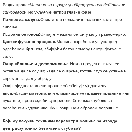
Радни процес
Машина за израду центрифугалних бетонских
стубова
обично укључује четири главне фазе:
Припрема калупа:
Очистите и подмажите челични калуп пре
сипања.
Исхрана бетоном:
Сипајте мешани бетон у калуп равномерно.
Центрифугално предење:
Машина окреће калуп унапред
одређеном брзином, збијајући бетон помоћу центрифугалне
силе.
Очвршћавање и деформисање:
Након предења, калуп се
оставља да се осуши; када се очврсне, готови стуб се уклања и
спреман за даљу обраду.
Овај поједностављени процес обезбеђује уједначену
дистрибуцију материјала и елиминише унутрашње празнине или
пукотине, производећи супериорне бетонске стубове са
повећаном издржљивошћу и завршном обрадом површине.
Који су кључни технички параметри машине за израду
центрифугалних бетонских стубова?