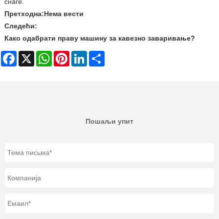
снаге.
Претходна:
Нема вести
Следећи:
Како одабрати праву машину за кавезно заваривање?
Facebook
X
WhatsApp
Pinterest
LinkedIn
Share
Пошаљи упит