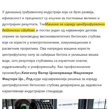
У данашњој грађевинској индустрији која се брзо развија,
ефикасност и прецизност су кључни за постизање великих и
дуготрајних резултата. Тхе
Машина за израду центрифугалних
бетонских стубова
је постао један од најважнијих делова
опреме за производњу висококвалитетних бетонских стубова
који се користе у електротехничким, комуникационим и
расветним пројектима. Ова напредна машина користи
центрифугалну силу за сабијање бетона и уклањање вишка
воде, што резултира стубовима са изузетном снагом,
издржљивошћу и униформношћу. Као професионални
произвођач,
Кингзхоу Ватер Цонсерванци Мацхинери
Фацтори Цо., Лтд.
нуди најсавременија решења за израду
центрифугалних бетонских стубова дизајнирана да задовоље
најзахтевније индустријске стандарде.