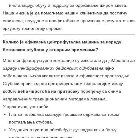
инсталацију, обуку и подршку за одржавање широм света.
Наша мисија је да помогнемо нашим клијентима да постигну
ефикасне, поуздане и профитабилне производне резултате кроз
врхунску технологију опреме.
Колико је ефикасна центрифугална машина за израду
бетонских стубова у стварним применама?
Многе инфраструктурне компаније су известиле да је
Машина за
израду центрифугалних бетонских стубова
значајно
побољшава њихов квалитет излаза и ефикасност производње.
Стубови произведени центрифугалном технологијом имају
до
30% већа чврстоћа на притисак
у поређењу са онима
направљеним традиционалним методама ливења.
У практичној употреби:
Глатка површина смањује трошкове одржавања током
постављања стубова.
Уједначена густина обезбеђује дуг радни век и бољу
отпорност на временске услове.