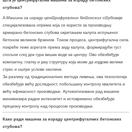
стубова?
A
Машина за израду центрифугалних бетонских стубова
је
специјализована опрема која се користи за производњу
армирано-бетонских стубова окретањем калупа испуњеног
бетоном великом брзином. Током процеса, центрифугална сила
покреће теже агрегате према зиду калупа, формирајући густ
спољни слој док гура вишак воде ка центру. Ово обезбеђује
компактну, глатку и јаку структуру која може да издржи велики
стрес и оштре услове околине.
За разлику од традиционалних метода ливења, ова технологија
обезбеђује већу доследност, побољшану контролу квалитета и
већу ефикасност производње. Аутоматизовани рад машине
минимизира радни интензитет и истовремено обезбеђује
прецизну контролу над процесом производње.
Како ради машина за израду центрифугалних бетонских
стубова?