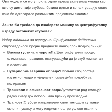
Ови модели се могу прилагодити према захтевима купаца као
што су димензије стубова, брзина вртње и конфигурације снаге
како би одговарале различитим пројектним скалама.
Зашто би требало да изаберете машину за центрифугалну
израду бетонских стубова?
Избор а
Машина за израду центрифугалних бетонских
стубова
доноси бројне предности вашој производној линији:
Висока густина и чврстоћа:
Центрифугални процес
елиминише празнине, осигуравајући да је стуб компактан
и еластичан.
Супериорна завршна обрада:
Спољни слој постаје
изузетно гладак и уједначен, смањујући потребу за
полирањем.
Трошкови и ефикасност рада:
Аутоматски рад смањује
радну снагу док побољшава брзину производње.
Трајност:
Стубови направљени овом методом су мање
склони пуцању и могу издржати оштре услове околине.