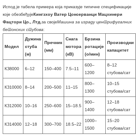
Испод је табела примера која приказује типичне спецификације
које обезбеђује
Кингзхоу Ватер Цонсерванци Мацхинери
Фацтори Цо., Лтд.
за своје
Машина за израду центрифугалних
бетонских стубова
:
Дужина
Снага
Брзина
Пречник
Производни
Модел
стуба
мотора
ротације
(мм)
капацитет
(м)
(кВ)
(о/мин)
600–
8–12
КЗ8000
6–12
150–400
7.5–11
1200
стубова/сат
800–
10–15
КЗ10000
8–14
200–500
11–15
1300
стубова/сат
900–
12–18
КЗ12000
10–16
250–600
15–18.5
1400
стубова/сат
1000–
15–20
КЗ14000
12–18
300–700
18.5–22
1500
стубова/сат