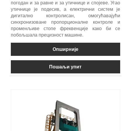
погодан и за равне и за утичнице и спојеве. Угао
утичнице је подесив, а електрични систем је
дигитално контролисан, омогућавајући
синхронизоване пропорционалне контроле и
променљиве стопе фреквенције како би се
побољшала прецизност машине.
Опширније
Пошаљи упит