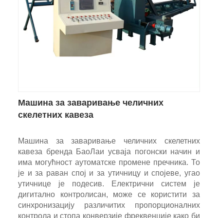
Машина за заваривање челичних
скелетних кавеза
Машина за заваривање челичних скелетних
кавеза бренда БаоЛаи усваја погонски начин и
има могућност аутоматске промене пречника. То
је и за раван спој и за утичницу и спојеве, угао
утичнице је подесив. Електрични систем је
дигитално контролисан, може се користити за
синхронизацију различитих пропорционалних
контрола и стопа конверзије фреквенције како би