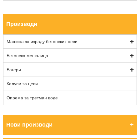
Производи
Машина за израду бетонских цеви
Бетонска мешалица
Багери
Калупи за цеви
Опрема за третман воде
Нови производи