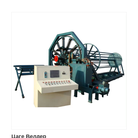
Цаге Велдер