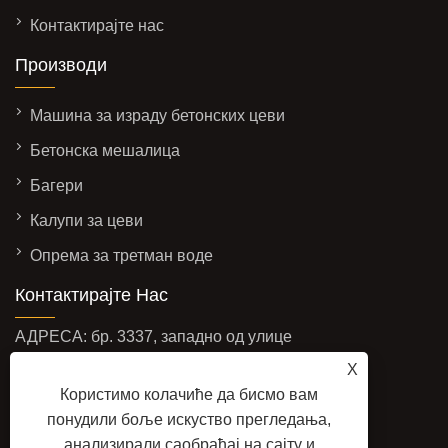
Контактирајте нас
Производи
Машина за израду бетонских цеви
Бетонска мешалица
Багери
Калупи за цеви
Опрема за третман воде
Контактирајте Нас
АДРЕСА: бр. 3337, западно од улице
Иадонг, зона економског развоја, град
X
Ћингџоу, провинција Шандонг, Кина
Користимо колачиће да бисмо вам
понудили боље искуство прегледања,
ЕМАИЛ:
sales@baolaimachinery.com
анализирали саобраћај на сајту и