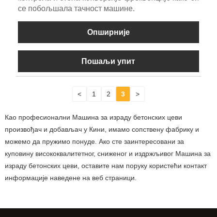
се побољшала тачност машине.
Опширније
Пошаљи упит
<
1
2
3
>
Као професионални Машина за израду бетонских цеви
произвођач и добављач у Кини, имамо сопствену фабрику и
можемо да пружимо понуде. Ако сте заинтересовани за
куповину висококвалитетног, сниженог и издржљивог Машина за
израду бетонских цеви, оставите нам поруку користећи контакт
информације наведене на веб страници.