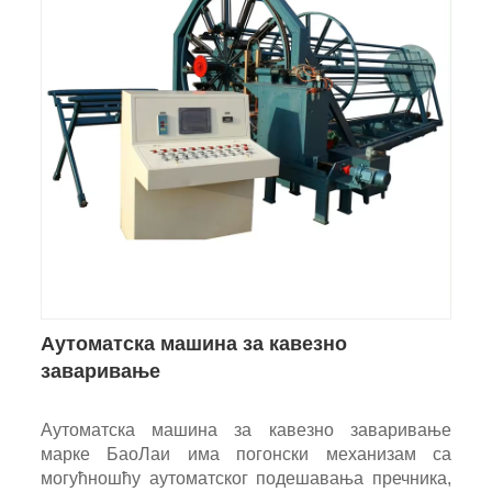
Аутоматска машина за кавезно
заваривање
Аутоматска машина за кавезно заваривање
марке БаоЛаи има погонски механизам са
могућношћу аутоматског подешавања пречника,