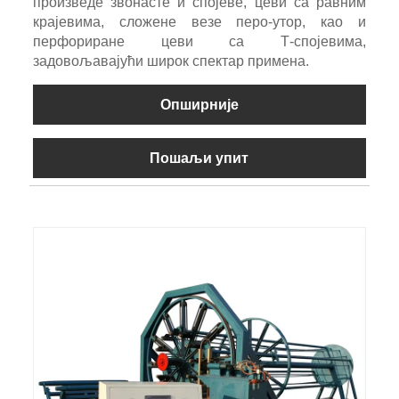
произведе звонасте и спојеве, цеви са равним
крајевима, сложене везе перо-утор, као и
перфориране цеви са Т-спојевима,
задовољавајући широк спектар примена.
Опширније
Пошаљи упит