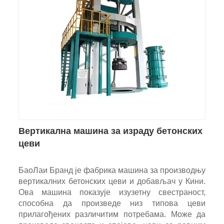
Вертикална машина за израду бетонских
цеви
БаоЛаи Бранд је фабрика машина за производњу
вертикалних бетонских цеви и добављач у Кини.
Ова машина показује изузетну свестраност,
способна да произведе низ типова цеви
прилагођених различитим потребама. Може да