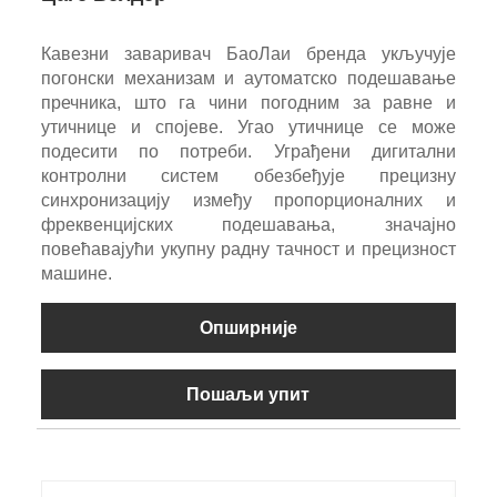
Кавезни заваривач БаоЛаи бренда укључује
погонски механизам и аутоматско подешавање
пречника, што га чини погодним за равне и
утичнице и спојеве. Угао утичнице се може
подесити по потреби. Уграђени дигитални
контролни систем обезбеђује прецизну
синхронизацију између пропорционалних и
фреквенцијских подешавања, значајно
повећавајући укупну радну тачност и прецизност
машине.
Опширније
Пошаљи упит