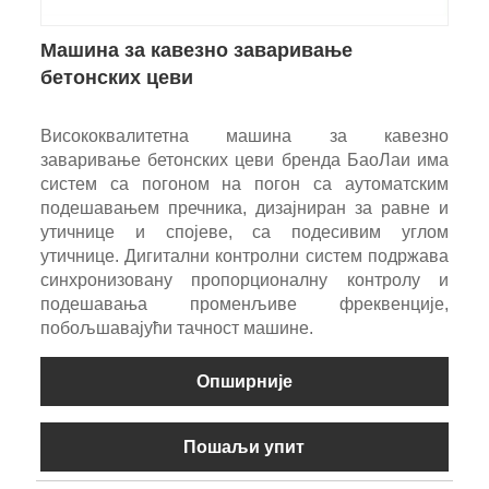
Машина за кавезно заваривање
бетонских цеви
Висококвалитетна машина за кавезно
заваривање бетонских цеви бренда БаоЛаи има
систем са погоном на погон са аутоматским
подешавањем пречника, дизајниран за равне и
утичнице и спојеве, са подесивим углом
утичнице. Дигитални контролни систем подржава
синхронизовану пропорционалну контролу и
подешавања променљиве фреквенције,
побољшавајући тачност машине.
Опширније
Пошаљи упит