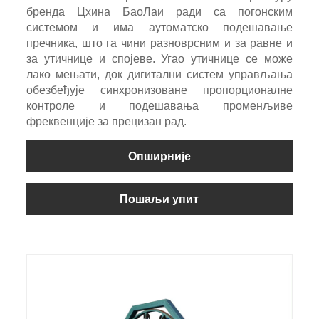
бренда Цхина БаоЛаи ради са погонским
системом и има аутоматско подешавање
пречника, што га чини разноврсним и за равне и
за утичнице и спојеве. Угао утичнице се може
лако мењати, док дигитални систем управљања
обезбеђује синхронизоване пропорционалне
контроле и подешавања променљиве
фреквенције за прецизан рад.
Опширније
Пошаљи упит